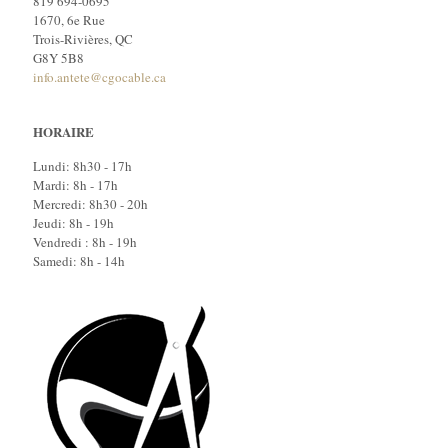
819 694-0695
1670, 6e Rue
Trois-Rivières, QC
G8Y 5B8
info.antete@cgocable.ca
HORAIRE
Lundi: 8h30 - 17h
Mardi: 8h - 17h
Mercredi: 8h30 - 20h
Jeudi: 8h - 19h
Vendredi : 8h - 19h
Samedi: 8h - 14h