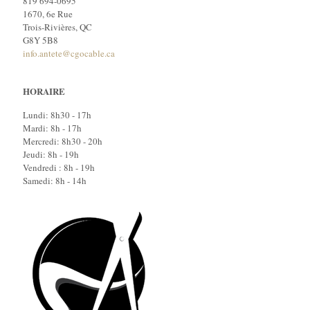
819 694-0695
1670, 6e Rue
Trois-Rivières, QC
G8Y 5B8
info.antete@cgocable.ca
HORAIRE
Lundi: 8h30 - 17h
Mardi: 8h - 17h
Mercredi: 8h30 - 20h
Jeudi: 8h - 19h
Vendredi : 8h - 19h
Samedi: 8h - 14h