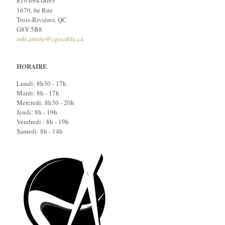
819 694-0695
1670, 6e Rue
Trois-Rivières, QC
G8Y 5B8
info.antete@cgocable.ca
HORAIRE
Lundi: 8h30 - 17h
Mardi: 8h - 17h
Mercredi: 8h30 - 20h
Jeudi: 8h - 19h
Vendredi : 8h - 19h
Samedi: 8h - 14h